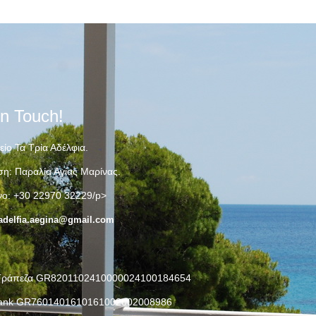
In Touch!
ίο Τα Τρία Αδέλφια.
ση: Παραλία Αγίας Μαρίνας.
ο: +30 22970 32229/p>
adelfia.aegina@gmail.com
 Τράπεζα GR8201102410000024100184654
Bank GR7601401610161002002008986