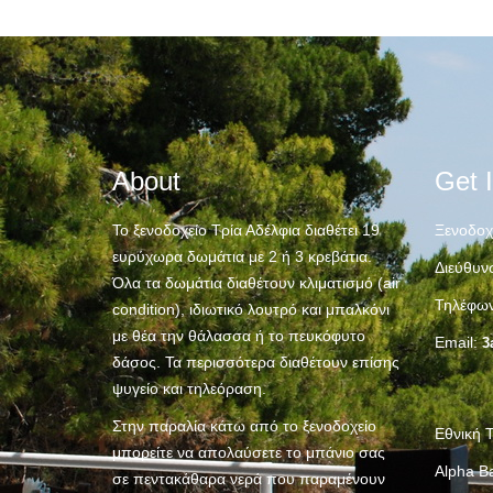
About
Get 
Το ξενοδοχείο Τρία Αδέλφια διαθέτει 19
Ξενοδοχε
ευρύχωρα δωμάτια με 2 ή 3 κρεβάτια.
Διεύθυν
Όλα τα δωμάτια διαθέτουν κλιματισμό (air
Τηλέφων
condition), ιδιωτικό λουτρό και μπαλκόνι
με θέα την θάλασσα ή το πευκόφυτο
Email:
3
δάσος. Τα περισσότερα διαθέτουν επίσης
ψυγείο και τηλεόραση.
Στην παραλία κάτω από το ξενοδοχείο
Εθνική
μπορείτε να απολαύσετε το μπάνιο σας
Alpha 
σε πεντακάθαρα νερά που παραμένουν